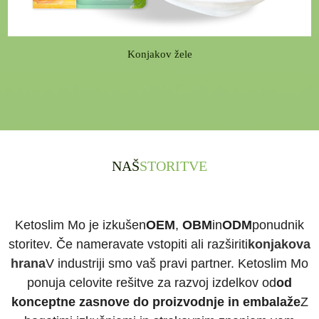
Konjakov žele
NAŠ
STORITVE
Ketoslim Mo je izkušen
OEM
,
OBM
in
ODM
ponudnik
storitev. Če nameravate vstopiti ali razširiti
konjakova
hrana
V industriji smo vaš pravi partner. Ketoslim Mo
ponuja celovite rešitve za razvoj izdelkov od
od
konceptne zasnove do proizvodnje in embalaže
Z