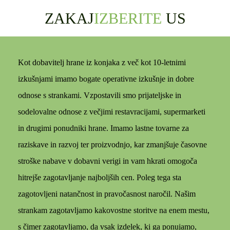
ZAKAJ
IZBERITE
US
Kot dobavitelj hrane iz konjaka z več kot 10-letnimi
izkušnjami imamo bogate operativne izkušnje in dobre
odnose s strankami. Vzpostavili smo prijateljske in
sodelovalne odnose z večjimi restavracijami, supermarketi
in drugimi ponudniki hrane. Imamo lastne tovarne za
raziskave in razvoj ter proizvodnjo, kar zmanjšuje časovne
stroške nabave v dobavni verigi in vam hkrati omogoča
hitrejše zagotavljanje najboljših cen. Poleg tega sta
zagotovljeni natančnost in pravočasnost naročil. Našim
strankam zagotavljamo kakovostne storitve na enem mestu,
s čimer zagotavljamo, da vsak izdelek, ki ga ponujamo,