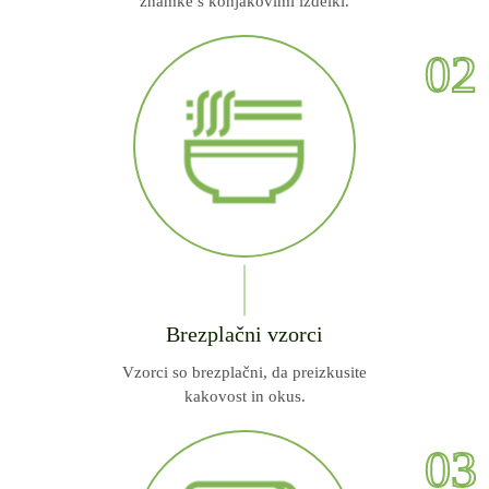
znamke s konjakovimi izdelki.
02
Brezplačni vzorci
Vzorci so brezplačni, da preizkusite
kakovost in okus.
03