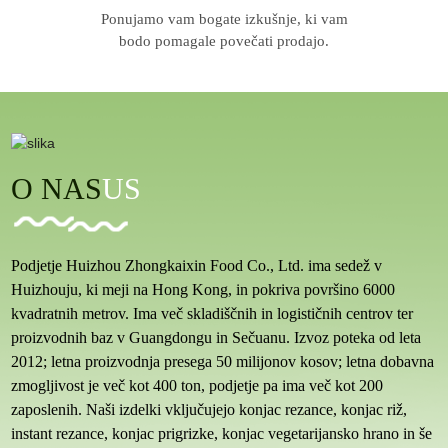
Ponujamo vam bogate izkušnje, ki vam
bodo pomagale povečati prodajo.
O NAS
US
Podjetje Huizhou Zhongkaixin Food Co., Ltd. ima sedež v
Huizhouju, ki meji na Hong Kong, in pokriva površino 6000
kvadratnih metrov. Ima več skladiščnih in logističnih centrov ter
proizvodnih baz v Guangdongu in Sečuanu. Izvoz poteka od leta
2012; letna proizvodnja presega 50 milijonov kosov; letna dobavna
zmogljivost je več kot 400 ton, podjetje pa ima več kot 200
zaposlenih. Naši izdelki vključujejo konjac rezance, konjac riž,
instant rezance, konjac prigrizke, konjac vegetarijansko hrano in še