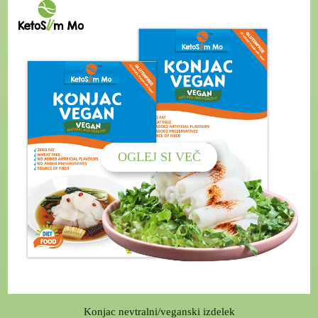
OGLEJ SI VEČ
Konjac nevtralni/veganski izdelek