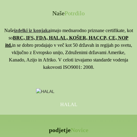
Naše
Potrdilo
Naše
izdelki iz konjaka
imajo mednarodno priznane certifikate, kot
so
BRC, IFS, FDA, HALAL, KOŠER, HACCP, CE, NOP
itd.
in se dobro prodajajo v več kot 50 državah in regijah po svetu,
vključno z Evropsko unijo, Združenimi državami Amerike,
Kanado, Azijo in Afriko. V celoti izvajamo standarde vodenja
kakovosti ISO9001: 2008.
HALAL
podjetje
Novice